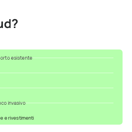
ud?
porto esistente
oco invasivo
le e rivestimenti