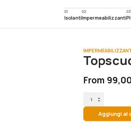
Isolanti
Impermeabilizzanti
Pi
IMPERMEABILIZZAN
Topscu
From
99,0
Aggiungi al 