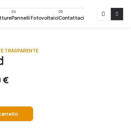
tture
Pannelli Fotovoltaici
Contattaci
TE TRASPARENTE
d
0
€
carrello