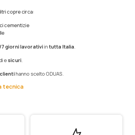
itri copre circa:
ci cementizie
lle
/7 giorni lavorativi
in
tutta Italia
.
di e
sicuri
.
clienti
hanno scelto ODUAS.
a tecnica