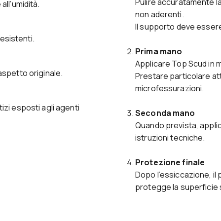
Pulire accuratamente la
ll’umidità.
non aderenti.
Il supporto deve essere
esistenti.
Prima mano
Applicare Top Scud in m
spetto originale.
Prestare particolare at
microfessurazioni.
zi esposti agli agenti
Seconda mano
Quando prevista, applic
istruzioni tecniche.
Protezione finale
Dopo l’essiccazione, il
protegge la superficie