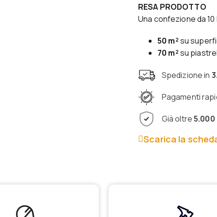
RESA PRODOTTO
Una confezione da 10 l
50 m²
su superfi
70 m²
su piastre
Spedizione in
3
Pagamenti rapi
Già oltre
5.000 
Scarica la sched