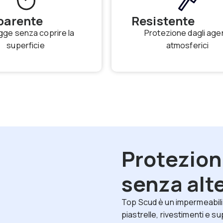
parente
Resistente
gge senza coprire la
Protezione dagli agen
superficie
atmosferici
Protezio
senza alte
Top Scud è un impermeabil
piastrelle, rivestimenti e s