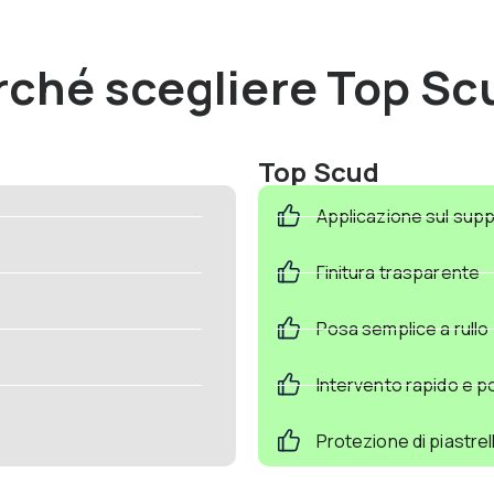
rché scegliere Top Sc
Top Scud
Applicazione sul sup
Finitura trasparente
Posa semplice a rullo
Intervento rapido e p
Protezione di piastrel