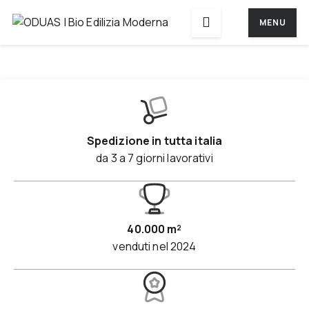
MENU
Scopri di più
Lastre in vetro cellulare ad alte prestazioni, utilizzate
come isolamento sotto pavimento e alternativa
tecnica al vespaio tradizionale.
Spedizione in tutta italia
da 3 a 7 giorni lavorativi
40.000 m²
venduti nel 2024