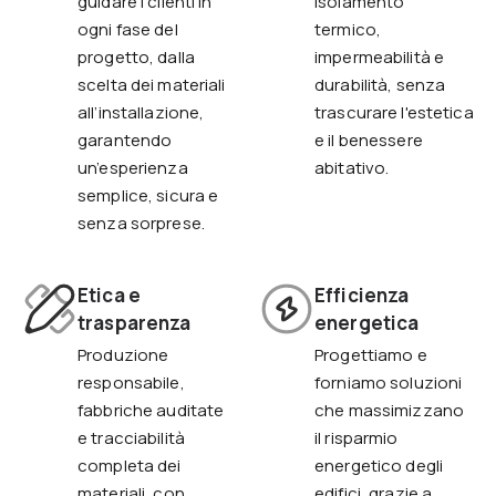
guidare i clienti in
isolamento
ogni fase del
termico,
progetto, dalla
impermeabilità e
scelta dei materiali
durabilità, senza
all’installazione,
trascurare l'estetica
garantendo
e il benessere
un’esperienza
abitativo.
semplice, sicura e
senza sorprese.
Etica e
Efficienza
trasparenza
energetica
Produzione
Progettiamo e
responsabile,
forniamo soluzioni
fabbriche auditate
che massimizzano
e tracciabilità
il risparmio
completa dei
energetico degli
materiali, con
edifici, grazie a