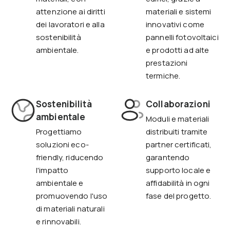
attenzione ai diritti
materiali e sistemi
dei lavoratori e alla
innovativi come
sostenibilità
pannelli fotovoltaici
ambientale.
e prodotti ad alte
prestazioni
termiche.
Sostenibilità
Collaborazioni
ambientale
Moduli e materiali
Progettiamo
distribuiti tramite
soluzioni eco-
partner certificati,
friendly, riducendo
garantendo
l'impatto
supporto locale e
ambientale e
affidabilità in ogni
promuovendo l'uso
fase del progetto.
di materiali naturali
e rinnovabili.