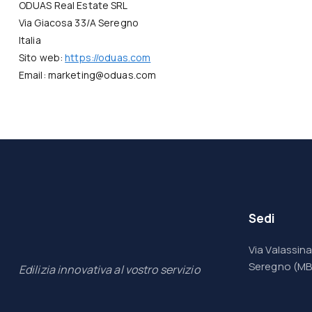
ODUAS Real Estate SRL
Via Giacosa 33/A Seregno
Italia
Sito web:
https://oduas.com
Email:
marketing@
oduas.com
Sedi
Via Valassina
Seregno (MB
Edilizia innovativa al vostro servizio