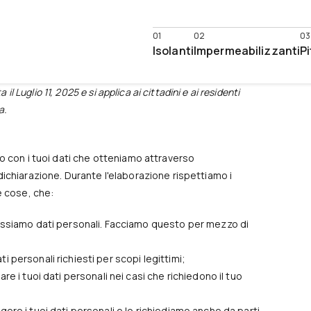
Isolanti
Impermeabilizzanti
Pi
l Luglio 11, 2025 e si applica ai cittadini e ai residenti
a.
o con i tuoi dati che otteniamo attraverso
dichiarazione. Durante l'elaborazione rispettiamo i
re cose, che:
essiamo dati personali. Facciamo questo per mezzo di
ati personali richiesti per scopi legittimi;
e i tuoi dati personali nei casi che richiedono il tuo
re i tuoi dati personali e lo richiediamo anche da parti