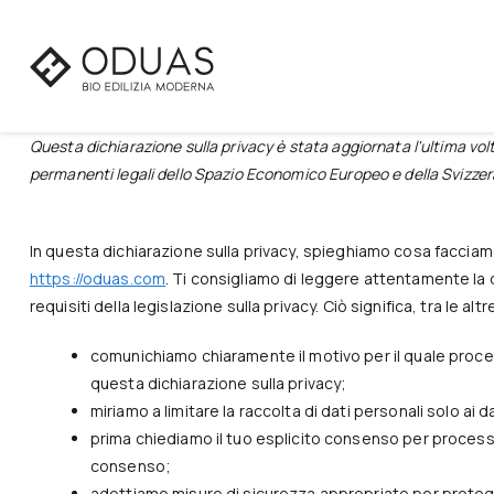
Questa dichiarazione sulla privacy è stata aggiornata l'ultima volta i
permanenti legali dello Spazio Economico Europeo e della Svizzer
In questa dichiarazione sulla privacy, spieghiamo cosa facciam
https://oduas.com
. Ti consigliamo di leggere attentamente la 
requisiti della legislazione sulla privacy. Ciò significa, tra le alt
comunichiamo chiaramente il motivo per il quale proc
questa dichiarazione sulla privacy;
miriamo a limitare la raccolta di dati personali solo ai d
prima chiediamo il tuo esplicito consenso per processar
consenso;
adottiamo misure di sicurezza appropriate per protegge