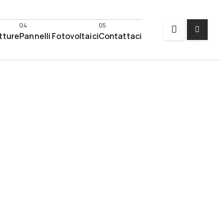
tture
Pannelli Fotovoltaici
Contattaci