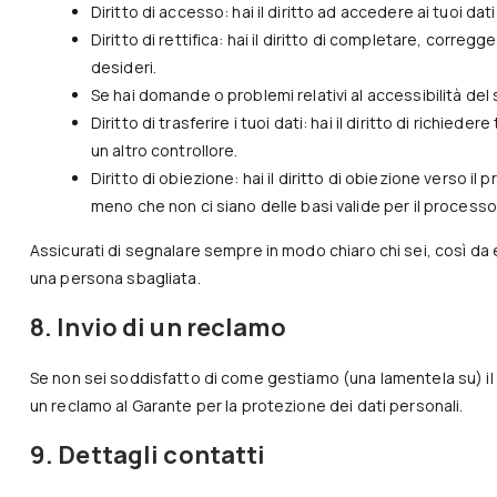
Diritto di accesso: hai il diritto ad accedere ai tuoi da
Diritto di rettifica: hai il diritto di completare, correg
desideri.
Se hai domande o problemi relativi al accessibilità del 
Diritto di trasferire i tuoi dati: hai il diritto di richiedere
un altro controllore.
Diritto di obiezione: hai il diritto di obiezione verso i
meno che non ci siano delle basi valide per il processo
Assicurati di segnalare sempre in modo chiaro chi sei, così da e
una persona sbagliata.
8. Invio di un reclamo
Se non sei soddisfatto di come gestiamo (una lamentela su) il pr
un reclamo al Garante per la protezione dei dati personali.
9. Dettagli contatti